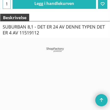
Legg i handlekurven
Beskrivelse
SUBURBAN 8,1 - DET ER 24 AV DENNE TYPEN DET
ER 4 AV 11519112
To create online store
ShopFactory eCommerce
software was used.