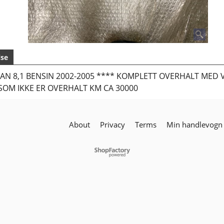
lse
N 8,1 BENSIN 2002-2005 **** KOMPLETT OVERHALT MED VE
ET SOM IKKE ER OVERHALT KM CA 30000
About
Privacy
Terms
Min handlevogn
To create online store
ShopFactory eCommerce
software was used.