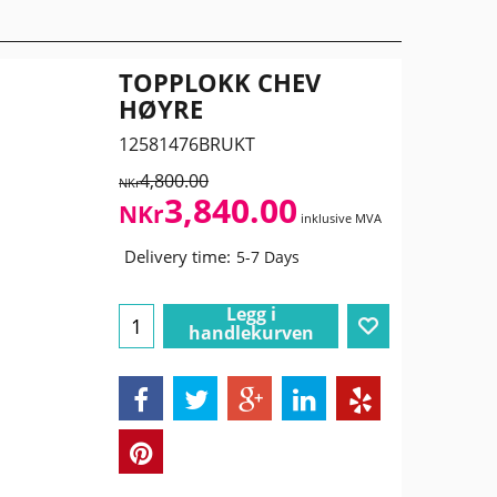
TOPPLOKK CHEV
HØYRE
12581476BRUKT
4,800.00
NKr
3,840.00
NKr
inklusive MVA
Delivery time:
5-7 Days
Legg i
handlekurven