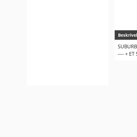
Beskrive
SUBURBA
---- + 