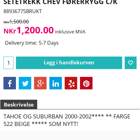
SETETREKK CHEV FØRERRYGG C/K
88936775BRUKT
1,500.00
NKr
1,200.00
NKr
inklusive MVA
Delivery time:
5-7 Days
Legg i handlekurven
Beskrivelse
TAHOE OG SUBURBAN 2000-2002**** ** FARGE
522 BEIGE ***** SOM NYTT!