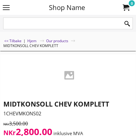
0
Shop Name
<< Tilbake
|
Hjem
Our products
MIDTKONSOLL CHEV KOMPLETT
MIDTKONSOLL CHEV KOMPLETT
1CHEVMKONS02
3,500.00
NKr
2,800.00
NKr
inklusive MVA