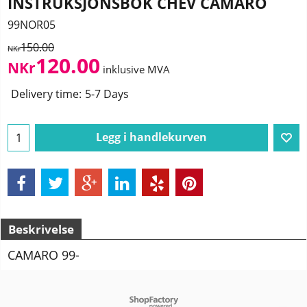
INSTRUKSJONSBOK CHEV CAMARO
99NOR05
150.00
NKr
120.00
NKr
inklusive MVA
Delivery time:
5-7 Days
Legg i handlekurven
Beskrivelse
CAMARO 99-
To create online store
ShopFactory eCommerce