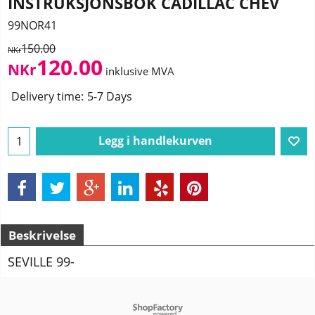
INSTRUKSJONSBOK CADILLAC CHEV
99NOR41
150.00
NKr
120.00
NKr
inklusive MVA
Delivery time:
5-7 Days
Legg i handlekurven
Beskrivelse
SEVILLE 99-
To create online store
ShopFactory eCommerce