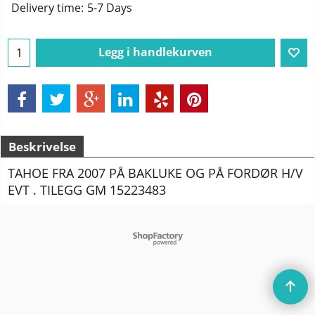
Delivery time:
5-7 Days
Legg i handlekurven
Beskrivelse
TAHOE FRA 2007 PÅ BAKLUKE OG PÅ FORDØR H/V
EVT . TILEGG GM 15223483
To create online store
ShopFactory eCommerce
software was used.