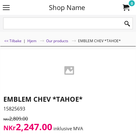
0
Shop Name
<< Tilbake
|
Hjem
Our products
EMBLEM CHEV *TAHOE*
EMBLEM CHEV *TAHOE*
15825693
2,809.00
NKr
2,247.00
NKr
inklusive MVA