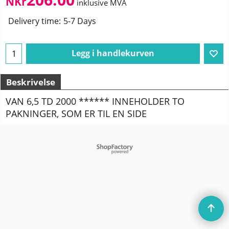
NKr
inklusive MVA
Delivery time:
5-7 Days
Legg i handlekurven
Beskrivelse
VAN 6,5 TD 2000 ****** INNEHOLDER TO
PAKNINGER, SOM ER TIL EN SIDE
To create online store
ShopFactory eCommerce
software was used.