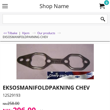
0
Shop Name
<< Tilbake
|
Hjem
Our products
EKSOSMANIFOLDPAKNING CHEV
EKSOSMANIFOLDPAKNING CHEV
12529193
258.00
NKr
206.00